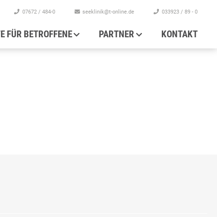
07672 / 484-0
seeklinik@t-online.de
033923 / 89 - 0
FE FÜR BETROFFENE
PARTNER
KONTAKT