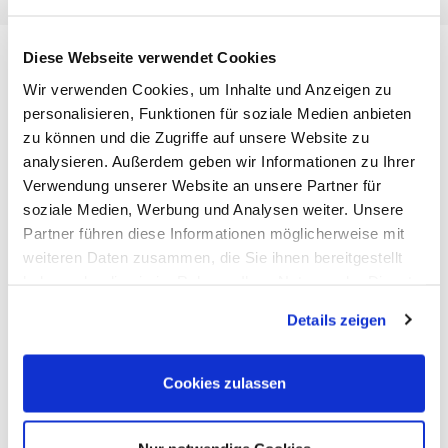
Diese Webseite verwendet Cookies
Wir verwenden Cookies, um Inhalte und Anzeigen zu
Stefan Fröhlich
personalisieren, Funktionen für soziale Medien anbieten
Antwort von Stefan Fröhlich am 00.00.2011 um 07:39
zu können und die Zugriffe auf unsere Website zu
Sehr geehrter Herr Hadlich,
analysieren. Außerdem geben wir Informationen zu Ihrer
ich habe Ihre Anfrage an unseren Cheftherapeuten, Herrn
Verwendung unserer Website an unsere Partner für
Beckert, weitergeleitet, der sich bezüglich der
soziale Medien, Werbung und Analysen weiter. Unsere
anzuwendenden Technik umgehend mit Ihnen in
Partner führen diese Informationen möglicherweise mit
Verbindung setzen wird. Da Herr Beckert selbst als
weiteren Daten zusammen, die Sie ihnen bereitgestellt
Ausbilder an einer Asdonk-Schule tätig ist, sollte er Ihnen
haben oder die sie im Rahmen Ihrer Nutzung der Dienste
weiterhelfen können.
gesammelt haben.
Mit freundlichen Grüßen
Details zeigen
S. Fröhlich Patientenmanager
Cookies zulassen