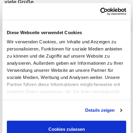
viele Grüße,
TaTea
Diese Webseite verwendet Cookies
Wir verwenden Cookies, um Inhalte und Anzeigen zu
personalisieren, Funktionen für soziale Medien anbieten
Hubertus Reither
zu können und die Zugriffe auf unsere Website zu
Antwort von Hubertus Reither am 22.03.2016 um 14:54:59
analysieren. Außerdem geben wir Informationen zu Ihrer
Sehr geehrte Frau Ta,
Verwendung unserer Website an unsere Partner für
vielen Dank für Ihre Nachricht .Ein Zusammenhang besteht
soziale Medien, Werbung und Analysen weiter. Unsere
insofern,als mit zunehmenden Fettgewebe dem
Partner führen diese Informationen möglicherweise mit
Organismus die Möglichkeit gegeben wird in das
weiteren Daten zusammen, die Sie ihnen bereitgestellt
Fettgewebe Flüssigkeit einzulagern.Bei jedem dem es
haben oder die sie im Rahmen Ihrer Nutzung der Dienste
gelingt sein Verteilungsvolumen zu reduzieren,bei dem
gesammelt haben.
sinkt damit auch die Ödembereitschaft.Viele liebe Grüße
Details zeigen
und alles Gute
H.Reither
Cookies zulassen