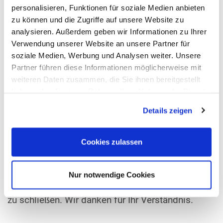
personalisieren, Funktionen für soziale Medien anbieten
Sehr geehrte Annett,
zu können und die Zugriffe auf unsere Website zu
die von Ihnen angesprochenen Details bitte ich bei Frau
analysieren. Außerdem geben wir Informationen zu Ihrer
Schultka von der Seeklinik Zechlin unter der
Verwendung unserer Website an unsere Partner für
Tel.Nr.:033923/89-305 zu erfragen.Alles Gute u.liebe Grüße
soziale Medien, Werbung und Analysen weiter. Unsere
Partner führen diese Informationen möglicherweise mit
H.Reither CA,Feldbergklinik St.Blasien
weiteren Daten zusammen, die Sie ihnen bereitgestellt
haben oder die sie im Rahmen Ihrer Nutzung der Dienste
gesammelt haben.
Details zeigen
Cookies zulassen
Aufgrund der nicht mehr zu bewältigenden Flut an
SPAM-Einträgen sehen wir uns leider gezwungen,
Nur notwendige Cookies
das Forum und das Gästebuch bis auf Weiteres
zu schließen. Wir danken für Ihr Verständnis.