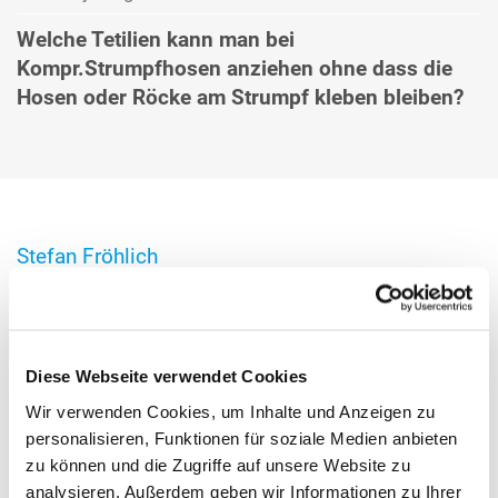
Welche Tetilien kann man bei
Kompr.Strumpfhosen anziehen ohne dass die
Hosen oder Röcke am Strumpf kleben bleiben?
Stefan Fröhlich
Antwort von Stefan Fröhlich am 00.00.2013 um 07:58
Liebe Frau Sage,
das Gewebe von flachgestrickter Kompressionsware ist
zwar fester und weniger elastisch als das herkömmlicher
Diese Webseite verwendet Cookies
Textilien, aber nicht klebrig. Es gibt also prinzipiell keinerlei
Wir verwenden Cookies, um Inhalte und Anzeigen zu
Einschränkungen bei der Auswahl der Kleidungsstücke, die
personalisieren, Funktionen für soziale Medien anbieten
darüber getragen werden können.
zu können und die Zugriffe auf unsere Website zu
Mit freundlichen Grüßen
analysieren. Außerdem geben wir Informationen zu Ihrer
S. Fröhlich Patientenmanager