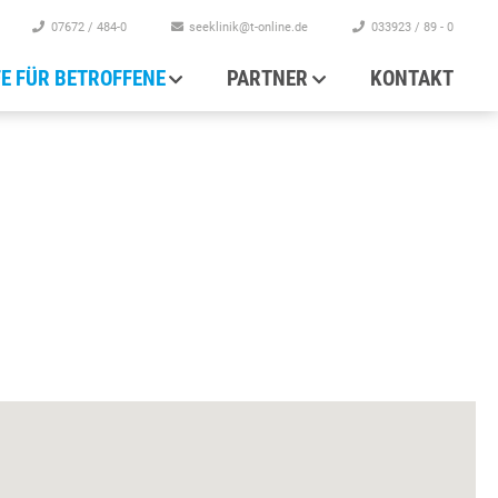
07672 / 484-0
seeklinik@t-online.de
033923 / 89 - 0
FE FÜR BETROFFENE
PARTNER
KONTAKT