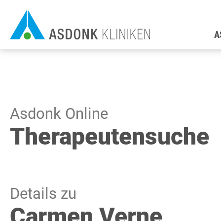
Direkt
H
zum
A
Inhalt
Asdonk Online
Therapeutensuche
Details zu
Carmen Verne