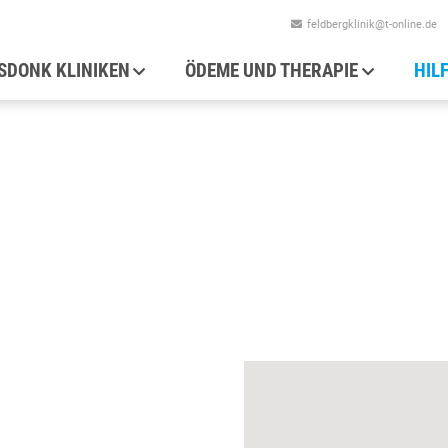
feldbergklinik@t-online.de
auptnavigation
SDONK KLINIKEN
ÖDEME UND THERAPIE
HIL