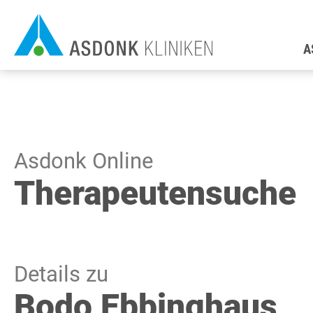
Direkt
H
zum
A
Inhalt
Asdonk Online
Therapeutensuche
Details zu
Bodo Ebbinghaus