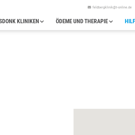
feldbergklinik@t-online.de
auptnavigation
SDONK KLINIKEN
ÖDEME UND THERAPIE
HIL