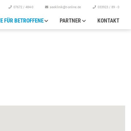
07672 / 484-0
seeklinik@t-online.de
033923 / 89 - 0
FE FÜR BETROFFENE
PARTNER
KONTAKT