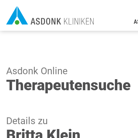
Direkt
H
zum
A
Inhalt
Asdonk Online
Therapeutensuche
Details zu
Britta Klein