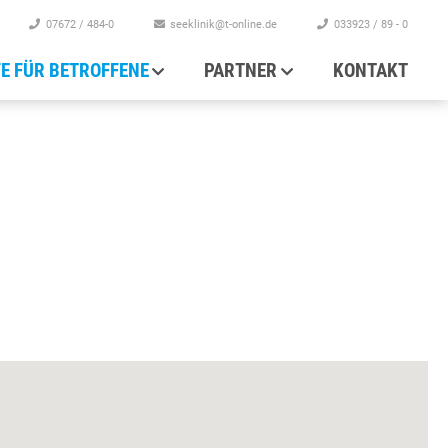
07672 / 484-0
seeklinik@t-online.de
033923 / 89 - 0
FE FÜR BETROFFENE
PARTNER
KONTAKT