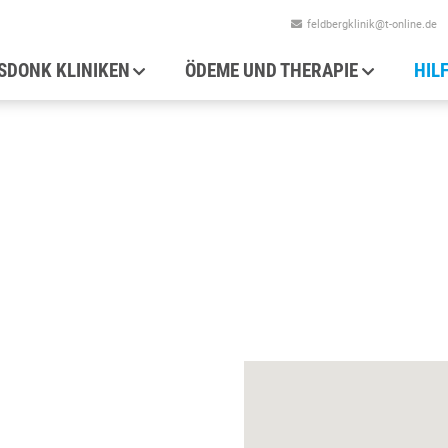
feldbergklinik@t-online.de
auptnavigation
SDONK KLINIKEN
ÖDEME UND THERAPIE
HIL