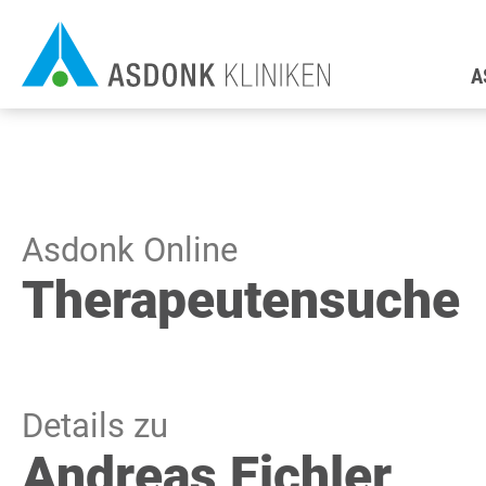
Direkt
H
zum
A
Inhalt
Asdonk Online
Therapeutensuche
Details zu
Andreas Eichler