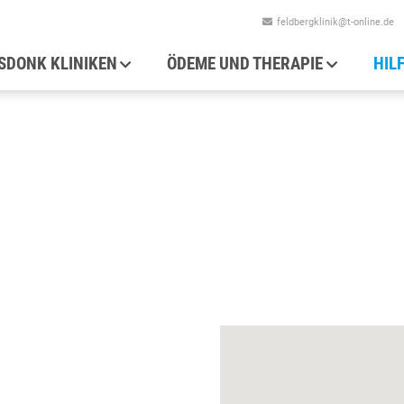
feldbergklinik@t-online.de
auptnavigation
SDONK KLINIKEN
ÖDEME UND THERAPIE
HIL