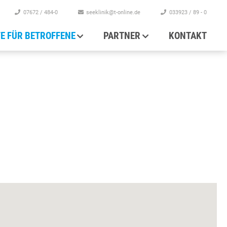
07672 / 484-0
seeklinik@t-online.de
033923 / 89 - 0
FE FÜR BETROFFENE
PARTNER
KONTAKT