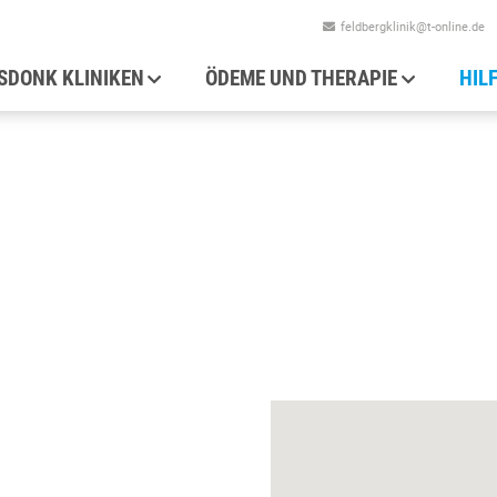
feldbergklinik@t-online.de
auptnavigation
SDONK KLINIKEN
ÖDEME UND THERAPIE
HIL