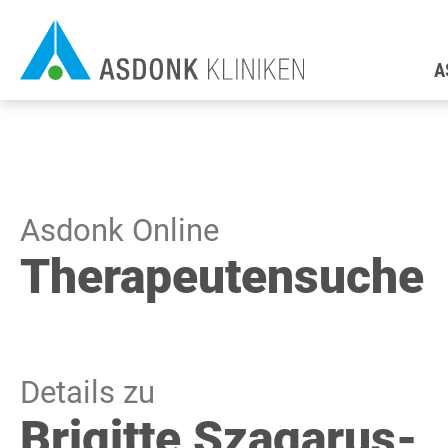
Direkt
H
zum
A
Inhalt
Asdonk Online
Therapeutensuche
Details zu
Brigitte Szagarus-