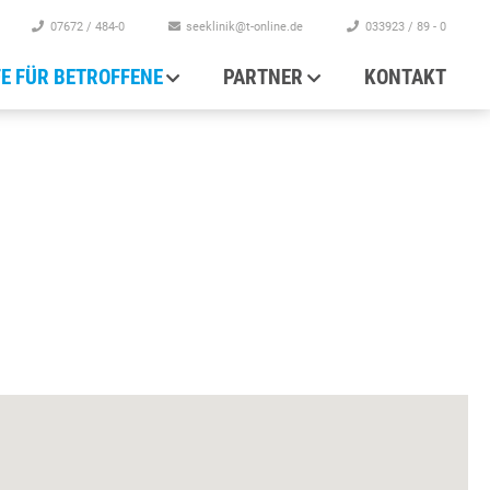
07672 / 484-0
seeklinik@t-online.de
033923 / 89 - 0
FE FÜR BETROFFENE
PARTNER
KONTAKT