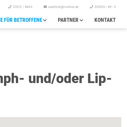
07672 / 484-0
seeklinik@t-online.de
033923 / 89 - 0
FE FÜR BETROFFENE
PARTNER
KONTAKT
mph- und/oder Lip-