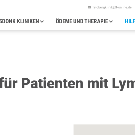
feldbergklinik@t-online.de
auptnavigation
SDONK KLINIKEN
ÖDEME UND THERAPIE
HIL
für Patienten mit Ly