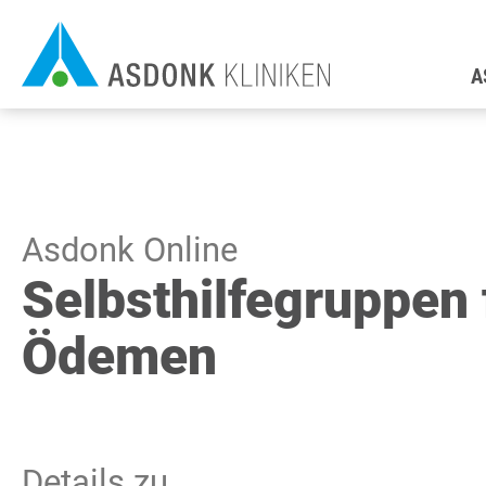
Direkt
H
zum
A
Inhalt
Asdonk Online
Selbsthilfegruppen 
Ödemen
Details zu