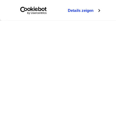
Details zeigen
FELDBERGKLINIK DR. ASDONK
SEEKLINI
Todtmooserstr. 48
Obere Bram
D - 79837 St. Blasien
16837 Dorf
Telefon: +49 (0)7672 - 484 - 0
Telefon: +4
Telefax: +49 (0)7672 - 484 - 555
Telefax: +
feldbergklinik@t-online.de
seeklinik@