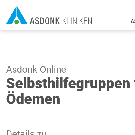
Direkt
H
zum
A
Inhalt
Asdonk Online
Selbsthilfegruppen 
Ödemen
Details zu