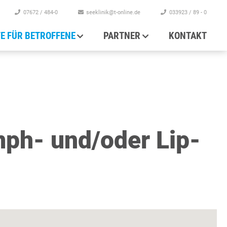
07672 / 484-0
seeklinik@t-online.de
033923 / 89 - 0
FE FÜR BETROFFENE
PARTNER
KONTAKT
mph- und/oder Lip-