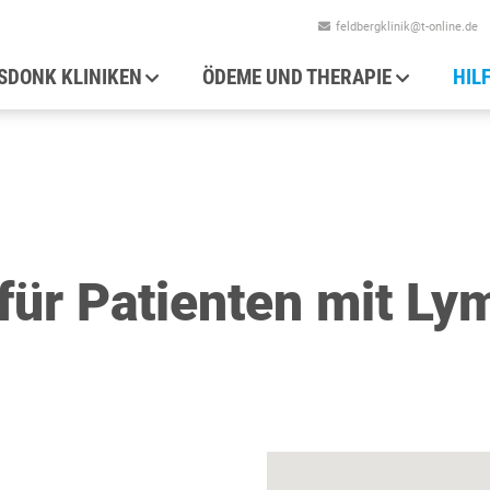
feldbergklinik@t-online.de
auptnavigation
SDONK KLINIKEN
ÖDEME UND THERAPIE
HIL
für Patienten mit Ly