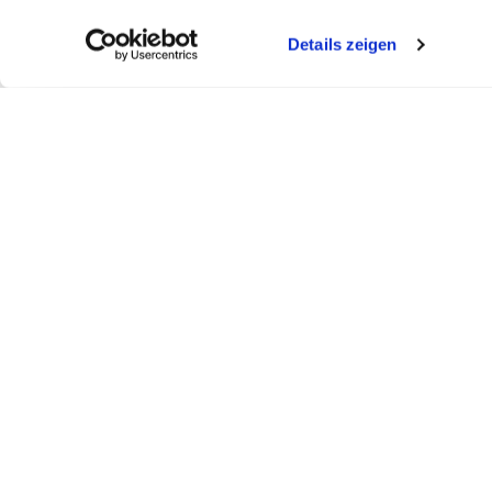
Details zeigen
FELDBERGKLINIK DR. ASDONK
SEEKLINI
Todtmooserstr. 48
Obere Bram
D - 79837 St. Blasien
16837 Dorf
Telefon: +49 (0)7672 - 484 - 0
Telefon: +4
Telefax: +49 (0)7672 - 484 - 555
Telefax: +
feldbergklinik@t-online.de
seeklinik@