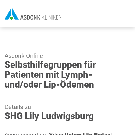
Direkt
zum
Inhalt
Asdonk Online
Selbsthilfegruppen für
Patienten mit Lymph-
und/oder Lip-Ödemen
Details zu
SHG Lily Ludwigsburg
Ansprechpartner:
Silvia Peters Ute Neitzel