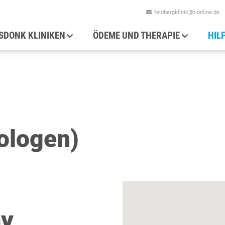
feldbergklinik@t-online.de
auptnavigation
SDONK KLINIKEN
ÖDEME UND THERAPIE
HIL
ologen)
ay