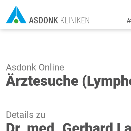
Direkt
H
zum
A
Inhalt
Asdonk Online
Ärztesuche (Lymph
Details zu
Dr. med. Gerhard L