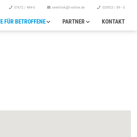
07672 / 484-0
seeklinik@t-online.de
033923 / 89 - 0
FE FÜR BETROFFENE
PARTNER
KONTAKT