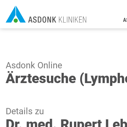
Direkt
H
zum
A
Inhalt
Asdonk Online
Ärztesuche (Lymph
Details zu
Dr. med. Rupert Le