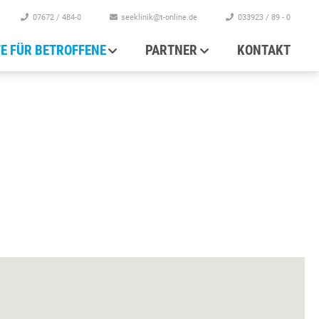
07672 / 484-0
seeklinik@t-online.de
033923 / 89 - 0
FE FÜR BETROFFENE
PARTNER
KONTAKT