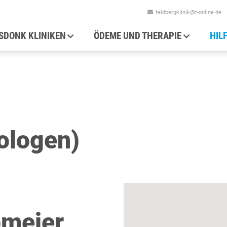
feldbergklinik@t-online.de
auptnavigation
SDONK KLINIKEN
ÖDEME UND THERAPIE
HIL
ologen)
bmeier