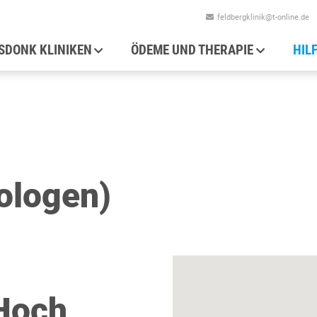
feldbergklinik@t-online.de
auptnavigation
SDONK KLINIKEN
ÖDEME UND THERAPIE
HIL
ologen)
Hoch