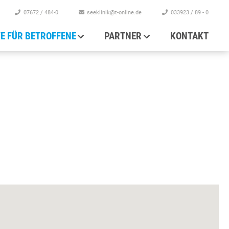
07672 / 484-0
seeklinik@t-online.de
033923 / 89 - 0
FE FÜR BETROFFENE
PARTNER
KONTAKT