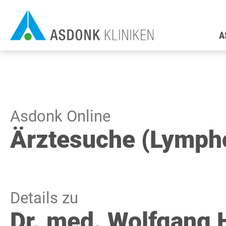
Direkt
H
zum
A
Inhalt
Asdonk Online
Ärztesuche (Lymph
Details zu
Dr. med. Wolfgang 