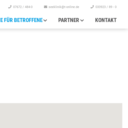
07672 / 484-0
seeklinik@t-online.de
033923 / 89 - 0
FE FÜR BETROFFENE
PARTNER
KONTAKT