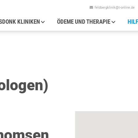
feldbergklinik@t-online.de
auptnavigation
SDONK KLINIKEN
ÖDEME UND THERAPIE
HIL
ologen)
Thomsen