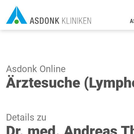
Direkt
H
zum
A
Inhalt
Asdonk Online
Ärztesuche (Lymph
Details zu
Dr. med. Andreas 